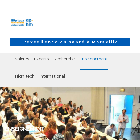
Aller au contenu principal
Skip to search
L'excellence en santé à Marseille
Valeurs
Experts
Recherche
Enseignement
High tech
International
ENSEIGNEMENT