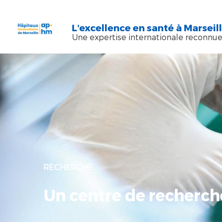
Aller au contenu principal
Skip to search
L'excellence en santé à Marseil
Une expertise internationale reconnu
RECHERCHE
Un centre de recherc