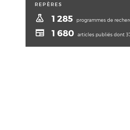
REPÈRES
flask-outline
1 285
programmes de recherc
newspaper
1 680
articles publiés dont 