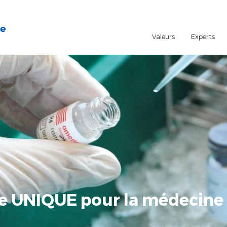
le
Valeurs
Experts
e
he UNIQUE pour la médecine