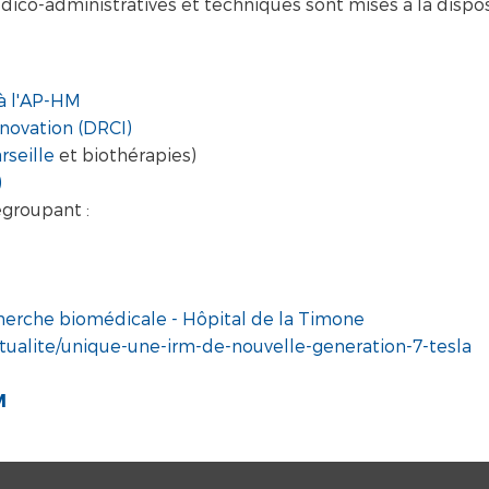
ico-administratives et techniques sont mises à la dispos
 à l'AP-HM
nnovation (DRCI)
rseille
et biothérapies)
)
groupant :
herche biomédicale - Hôpital de la Timone
actualite/unique-une-irm-de-nouvelle-generation-7-tesla
M